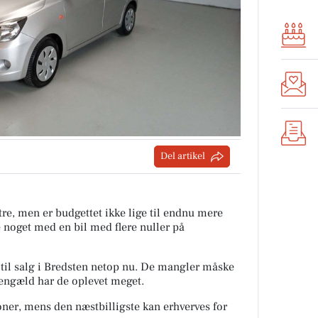
Del artikel
tre, men er budgettet ikke lige til endnu mere
e noget med en bil med flere nuller på
r til salg i Bredsten netop nu. De mangler måske
 gengæld har de oplevet meget.
roner, mens den næstbilligste kan erhverves for