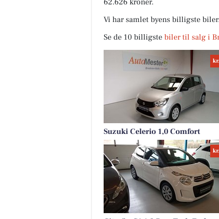
62.626 kroner.
Vi har samlet byens billigste bile
Se de 10 billigste
biler til salg i 
kr
Suzuki Celerio 1,0 Comfort
kr