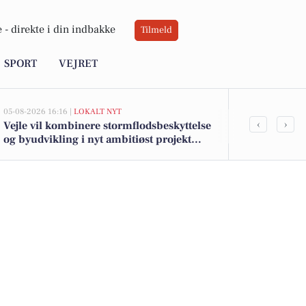
 -
direkte i din indbakke
Tilmeld
SPORT
VEJRET
05-08-2026 16:16 |
LOKALT NYT
05-08-2026 13:02
‹
›
Vejle vil kombinere stormflodsbeskyttelse
Top 6 over dy
og byudvikling i nyt ambitiøst projekt
Bredsten. Pr
langs fjorden