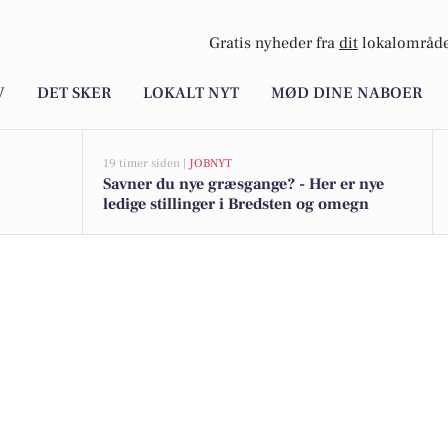
Gratis nyheder fra
dit
lokalområde
V
DET SKER
LOKALT NYT
MØD DINE NABOER
19 timer siden |
JOBNYT
Savner du nye græsgange? - Her er nye
ledige stillinger i Bredsten og omegn