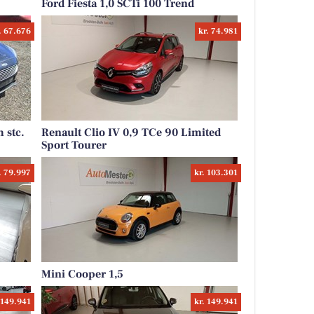
Ford Fiesta 1,0 SCTi 100 Trend
. 67.676
kr. 74.981
 stc.
Renault Clio IV 0,9 TCe 90 Limited
Sport Tourer
. 79.997
kr. 103.301
Mini Cooper 1,5
 149.941
kr. 149.941