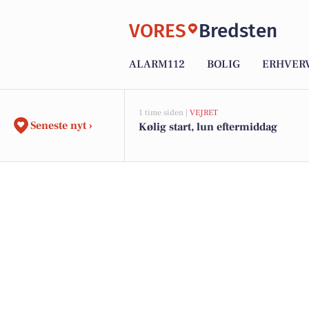
VORES
Bredsten
ALARM112
BOLIG
ERHVER
1 time siden |
VEJRET
Seneste nyt ›
Kølig start, lun eftermiddag