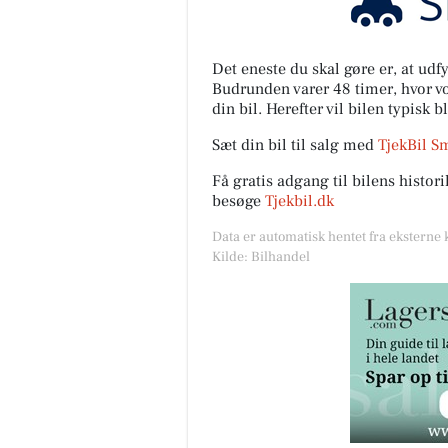
Det eneste du skal gøre er, at ud
Budrunden varer 48 timer, hvor vor
din bil. Herefter vil bilen typisk b
Sæt din bil til salg med
TjekBil S
Få gratis adgang til bilens histo
besøge
Tjekbil.dk
Data er automatisk hentet fra eksterne 
Kilde: Bilhandel