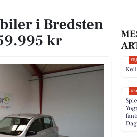
a 59.995 kr
 biler i Bredsten
ME
 59.995 kr
AR
VE
Køli
DA
Spie
Yogg
fant
Dag