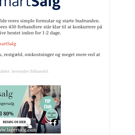
fylde vores simple formular og starte budrunden.
es 450 forhandlere står klar til at konkurrere på
live hentet inden for 1-2 dage.
martSalg
rik, restgæld, omkostninger og meget mere ved at
kilder, herunder Bilhandel.