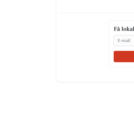
Få loka
Email