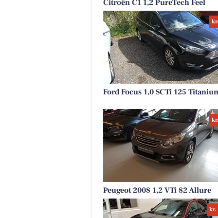
Citroën C1 1,2 PureTech Feel
kr
Ford Focus 1,0 SCTi 125 Titanium
kr
Peugeot 2008 1,2 VTi 82 Allure
kr.