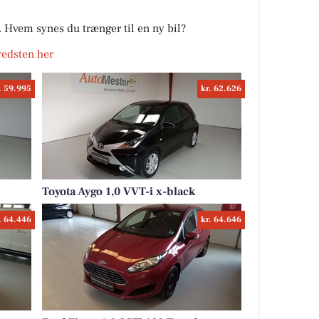
r. Hvem synes du trænger til en ny bil?
Bredsten her
. 59.995
kr. 62.626
Toyota Aygo 1,0 VVT-i x-black
. 64.446
kr. 64.646