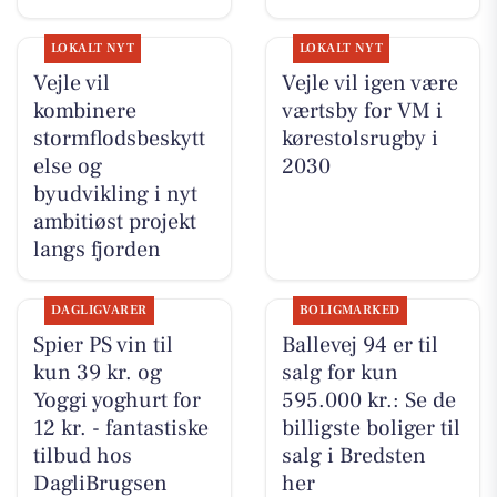
LOKALT NYT
LOKALT NYT
Vejle vil
Vejle vil igen være
kombinere
værtsby for VM i
stormflodsbeskytt
kørestolsrugby i
else og
2030
byudvikling i nyt
ambitiøst projekt
langs fjorden
DAGLIGVARER
BOLIGMARKED
Spier PS vin til
Ballevej 94 er til
kun 39 kr. og
salg for kun
Yoggi yoghurt for
595.000 kr.: Se de
12 kr. - fantastiske
billigste boliger til
tilbud hos
salg i Bredsten
DagliBrugsen
her