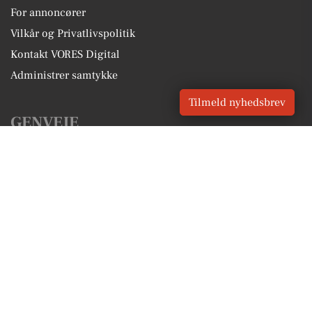
For annoncører
Vilkår og Privatlivspolitik
Kontakt VORES Digital
Administrer samtykke
Tilmeld nyhedsbrev
GENVEJE
Seneste nyt fra Bredsten
Vores lokale erhverv
Kalenderen for Bredsten
Fakta om Bredsten
Erhvervsartikler
Vejle Kommune
Få en gratis salgsvurdering
Sponsoreret indhold