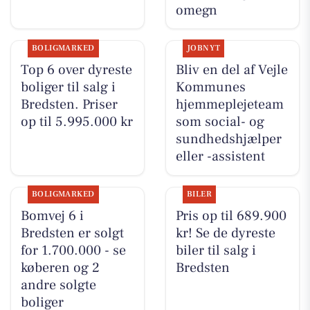
omegn
BOLIGMARKED
JOBNYT
Top 6 over dyreste
Bliv en del af Vejle
boliger til salg i
Kommunes
Bredsten. Priser
hjemmeplejeteam
op til 5.995.000 kr
som social- og
sundhedshjælper
eller -assistent
BOLIGMARKED
BILER
Bomvej 6 i
Pris op til 689.900
Bredsten er solgt
kr! Se de dyreste
for 1.700.000 - se
biler til salg i
køberen og 2
Bredsten
andre solgte
boliger