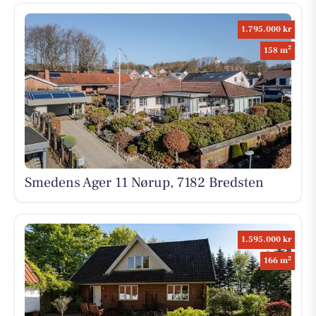
1.795.000 kr
2
158 m
Smedens Ager 11 Nørup, 7182 Bredsten
1.595.000 kr
2
166 m