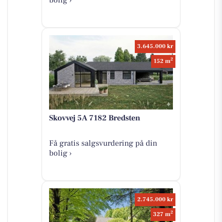
3.645.000 kr
2
152 m
Skovvej 5A 7182 Bredsten
Få gratis salgsvurdering på din
bolig ›
2.745.000 kr
2
327 m