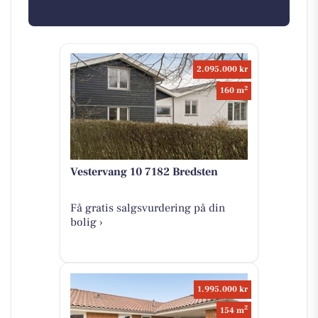
2.095.000 kr
2
160 m
Vestervang 10 7182 Bredsten
Få gratis salgsvurdering på din
bolig ›
1.995.000 kr
2
154 m