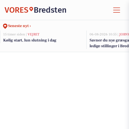
VORES
Bredsten
Seneste nyt ›
15 timer siden |
VEJRET
06-08-2026 10:55 |
JOBN
Kølig start, lun slutning i dag
Savner du nye græsga
ledige stillinger i Br