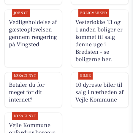
JOBNYT
BOLIGMARKED
Vedligeholdelse af
Vesterløkke 13 og
gæsteoplevelsen
1 anden boliger er
gennem rengøring
kommet til salg
på Vingsted
denne uge i
Bredsten - se
boligerne her.
LOKALT NYT
BILER
Betaler du for
10 dyreste biler til
meget for dit
salg i nærheden af
internet?
Vejle Kommune
LOKALT NYT
Vejle Kommune
opfordrer borgere