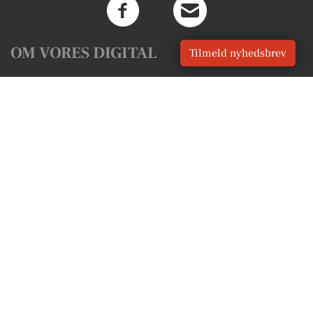
OM VORES DIGITAL
Tilmeld nyhedsbrev
Om os
For annoncører
Vilkår og Privatlivspolitik
Kontakt VORES Digital
Administrer samtykke
GENVEJE
Seneste nyt fra Bredsten
Vores lokale erhverv
Kalenderen for Bredsten