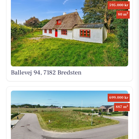
595.000 kr
2
80 m
Ballevej 94, 7182 Bredsten
699.000 kr
2
887 m