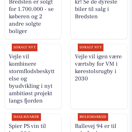
Bredsten er solgt
kr! Se de dyreste
for 1.700.000 - se
biler til salg i
køberen og 2
Bredsten
andre solgte
boliger
LOKALT NYT
LOKALT NYT
Vejle vil
Vejle vil igen være
kombinere
værtsby for VM i
stormflodsbeskytt
kørestolsrugby i
else og
2030
byudvikling i nyt
ambitiøst projekt
langs fjorden
DAGLIGVARER
BOLIGMARKED
Spier PS vin til
Ballevej 94 er til