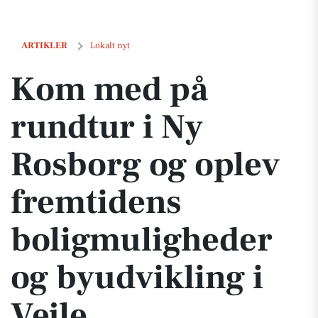
Kom med på rundtur i Ny Rosborg og oplev fremtidens boligmulighed
ARTIKLER
Lokalt nyt
Kom med på
rundtur i Ny
Rosborg og oplev
fremtidens
boligmuligheder
og byudvikling i
Vejle