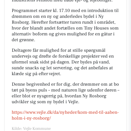
Industriens Pension med både eje- og lejeboliger.
Programmet starter kl. 17.10 med en introduktion til
drømmen om en ny og anderledes bydel i Ny
Rosborg. Herefter fortsætter turen rundt i området,
hvor der blandt andet fortælles om Tiny Houses som
alternativ boform og gives mulighed for en gåtur i
det grønne.
Deltagere får mulighed for at stille spørgsmål
undervejs og drøfte de forskellige projekter ved en
uformel snak sidst på dagen. Der bydes på vand,
sunde snacks og let servering, og det anbefales at
klæde sig på efter vejret.
Denne begivenhed er for dig, der drømmer om at bo
tæt på byens puls – med naturen lige udenfor døren –
eller blot er nysgerrig på, hvordan Ny Rosborg
udvikler sig som ny bydel i Vejle.
https://www.vejle.dk/da/nyheder/kom-med-til-aaben-
holm-i-ny-rosborg/
Kilde: Vejle Kommune