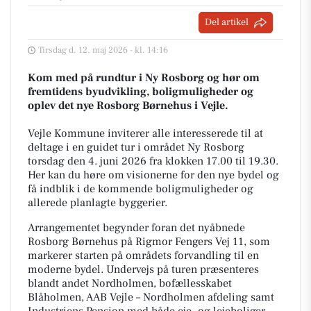
Del artikel
Tirsdag d. 12. maj 2026 - kl. 14:16
Kom med på rundtur i Ny Rosborg og hør om
fremtidens byudvikling, boligmuligheder og
oplev det nye Rosborg Børnehus i Vejle.
Vejle Kommune inviterer alle interesserede til at
deltage i en guidet tur i området Ny Rosborg
torsdag den 4. juni 2026 fra klokken 17.00 til 19.30.
Her kan du høre om visionerne for den nye bydel og
få indblik i de kommende boligmuligheder og
allerede planlagte byggerier.
Arrangementet begynder foran det nyåbnede
Rosborg Børnehus på Rigmor Fengers Vej 11, som
markerer starten på områdets forvandling til en
moderne bydel. Undervejs på turen præsenteres
blandt andet Nordholmen, bofællesskabet
Blåholmen, AAB Vejle – Nordholmen afdeling samt