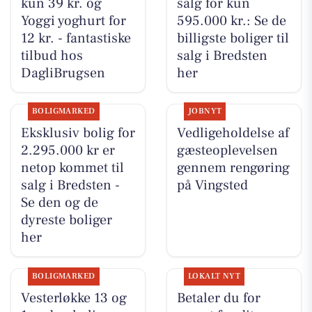
kun 39 kr. og
salg for kun
Yoggi yoghurt for
595.000 kr.: Se de
12 kr. - fantastiske
billigste boliger til
tilbud hos
salg i Bredsten
DagliBrugsen
her
BOLIGMARKED
JOBNYT
Eksklusiv bolig for
Vedligeholdelse af
2.295.000 kr er
gæsteoplevelsen
netop kommet til
gennem rengøring
salg i Bredsten -
på Vingsted
Se den og de
dyreste boliger
her
BOLIGMARKED
LOKALT NYT
Vesterløkke 13 og
Betaler du for