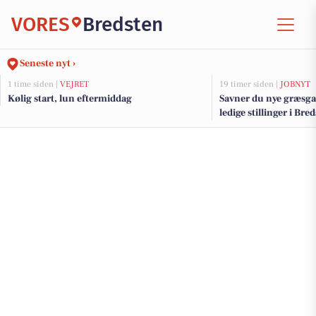
VORES
Bredsten
Seneste nyt ›
1 time siden |
VEJRET
19 timer siden |
JOBNYT
Kølig start, lun eftermiddag
Savner du nye græsga
ledige stillinger i Br