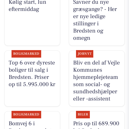
Kølig start, lun
Savner du nye
eftermiddag
græsgange? - Her
er nye ledige
stillinger i
Bredsten og
omegn
BOLIGMARKED
JOBNYT
Top 6 over dyreste
Bliv en del af Vejle
boliger til salg i
Kommunes
Bredsten. Priser
hjemmeplejeteam
op til 5.995.000 kr
som social- og
sundhedshjælper
eller -assistent
BOLIGMARKED
BILER
Bomvej 6 i
Pris op til 689.900