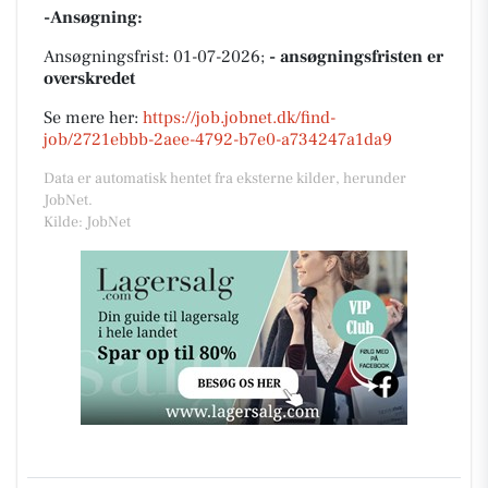
-Ansøgning:
Ansøgningsfrist: 01-07-2026;
- ansøgningsfristen er
overskredet
Se mere her:
https://job.jobnet.dk/find-
job/2721ebbb-2aee-4792-b7e0-a734247a1da9
Data er automatisk hentet fra eksterne kilder, herunder
JobNet.
Kilde: JobNet