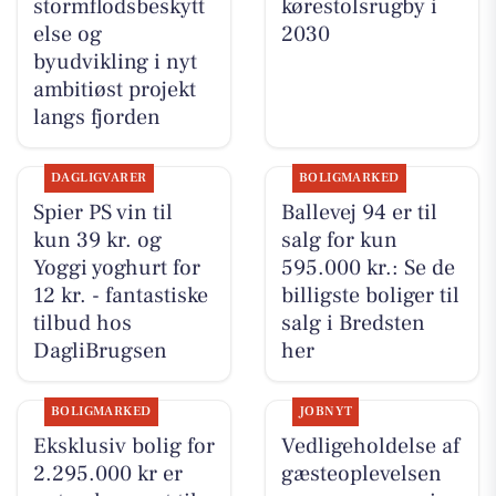
stormflodsbeskytt
kørestolsrugby i
else og
2030
byudvikling i nyt
ambitiøst projekt
langs fjorden
DAGLIGVARER
BOLIGMARKED
Spier PS vin til
Ballevej 94 er til
kun 39 kr. og
salg for kun
Yoggi yoghurt for
595.000 kr.: Se de
12 kr. - fantastiske
billigste boliger til
tilbud hos
salg i Bredsten
DagliBrugsen
her
BOLIGMARKED
JOBNYT
Eksklusiv bolig for
Vedligeholdelse af
2.295.000 kr er
gæsteoplevelsen