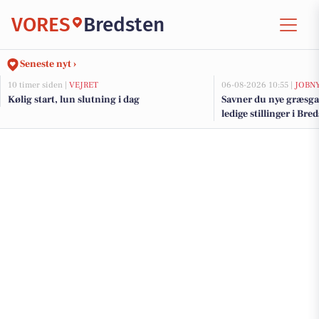
VORES
Bredsten
Seneste nyt ›
10 timer siden |
VEJRET
06-08-2026 10:55 |
JOBN
Kølig start, lun slutning i dag
Savner du nye græsga
ledige stillinger i Br