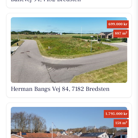
699.000 kr
2
887 m
Herman Bangs Vej 84, 7182 Bredsten
1.795.000 kr
2
158 m