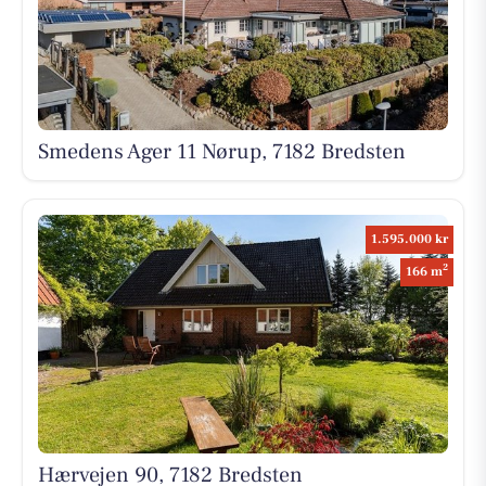
Smedens Ager 11 Nørup, 7182 Bredsten
1.595.000 kr
2
166 m
Hærvejen 90, 7182 Bredsten