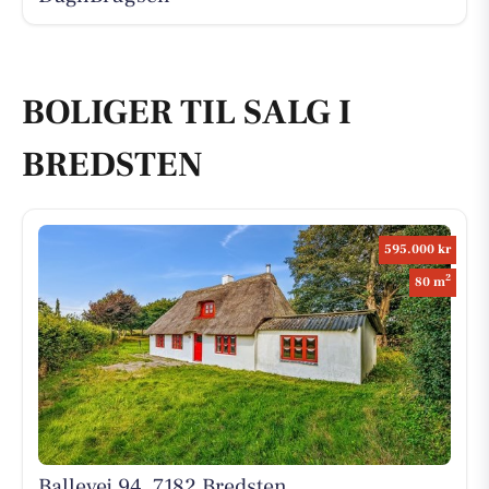
BOLIGER TIL SALG I
BREDSTEN
595.000 kr
2
80 m
Ballevej 94, 7182 Bredsten