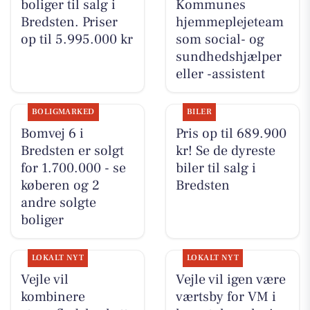
boliger til salg i
Kommunes
Bredsten. Priser
hjemmeplejeteam
op til 5.995.000 kr
som social- og
sundhedshjælper
eller -assistent
BOLIGMARKED
BILER
Bomvej 6 i
Pris op til 689.900
Bredsten er solgt
kr! Se de dyreste
for 1.700.000 - se
biler til salg i
køberen og 2
Bredsten
andre solgte
boliger
LOKALT NYT
LOKALT NYT
Vejle vil
Vejle vil igen være
kombinere
værtsby for VM i