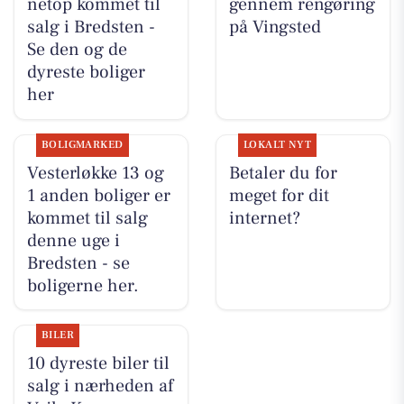
netop kommet til
gennem rengøring
salg i Bredsten -
på Vingsted
Se den og de
dyreste boliger
her
BOLIGMARKED
LOKALT NYT
Vesterløkke 13 og
Betaler du for
1 anden boliger er
meget for dit
kommet til salg
internet?
denne uge i
Bredsten - se
boligerne her.
BILER
10 dyreste biler til
salg i nærheden af