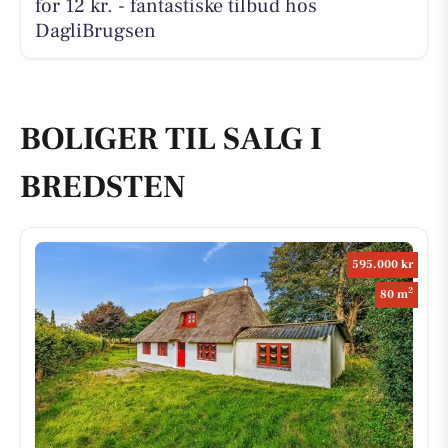
for 12 kr. - fantastiske tilbud hos
DagliBrugsen
BOLIGER TIL SALG I
BREDSTEN
595.000 kr
2
80 m