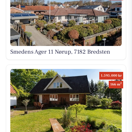
Smedens Ager 11 Nørup, 7182 Bredsten
1.595.000 kr
2
166 m