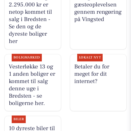
2.295.000 kr er
gæsteoplevelsen
netop kommet til
gennem rengøring
salg i Bredsten -
på Vingsted
Se den og de
dyreste boliger
her
BOLIGMARKED
LOKALT NYT
Vesterløkke 13 og
Betaler du for
1 anden boliger er
meget for dit
kommet til salg
internet?
denne uge i
Bredsten - se
boligerne her.
BILER
10 dyreste biler til