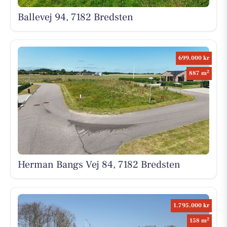
Ballevej 94, 7182 Bredsten
699.000 kr
2
887 m
Herman Bangs Vej 84, 7182 Bredsten
1.795.000 kr
2
158 m