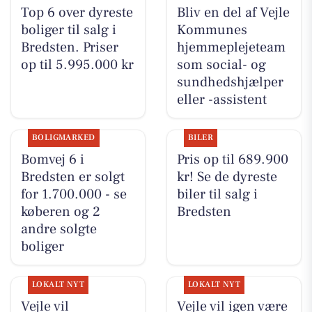
Top 6 over dyreste
Bliv en del af Vejle
boliger til salg i
Kommunes
Bredsten. Priser
hjemmeplejeteam
op til 5.995.000 kr
som social- og
sundhedshjælper
eller -assistent
BOLIGMARKED
BILER
Bomvej 6 i
Pris op til 689.900
Bredsten er solgt
kr! Se de dyreste
for 1.700.000 - se
biler til salg i
køberen og 2
Bredsten
andre solgte
boliger
LOKALT NYT
LOKALT NYT
Vejle vil
Vejle vil igen være