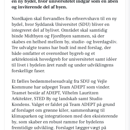
en ny bydel, hvor universitetet indgår som en åben
og inviterende del af byen.
Nordkajen skal forvandles fra erhvervshavn til en ny
bydel, hvor Syddansk Universitet (SDU) bliver en
integreret del af bylivet. Området skal samtidig
binde Midtbyen og Fjordbyen sammen, så der
skabes en helhed mellem by, studie- og hverdagsliv.
Tre udvalgte teams har budt ind med forslag, der
både omfatter et overordnet bygreb og et
arkitektonisk hovedgreb for universitetet samt idéer
til livet i bydelen året rundt og under udviklingens
forskellige faser.
Et fælles bedømmelsesudvalg fra SDU og Vejle
Kommune har udpeget Team ADEPT som vinder.
Teamet består af ADEPT, Vilhelm Lauritzen
Arkitekter, STED By og landskab samt Studio
Kondens. Valget er faldet på Team ADEPT på grund
af forslaget om grønne kiler, sammenhæng til
klimaparken og integrationen med den eksisterende
by, som skaber en robust ramme for bydelens
fremtidige udvikling. Forslaget lægger vægt på