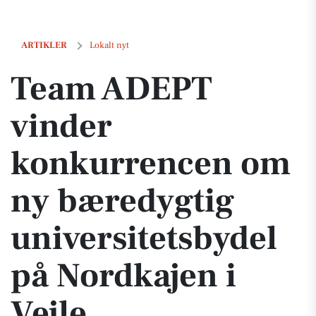
Team ADEPT vinder konkurrencen om ny bæredygtig universitetsbydel
ARTIKLER
Lokalt nyt
Team ADEPT
vinder
konkurrencen om
ny bæredygtig
universitetsbydel
på Nordkajen i
Vejle