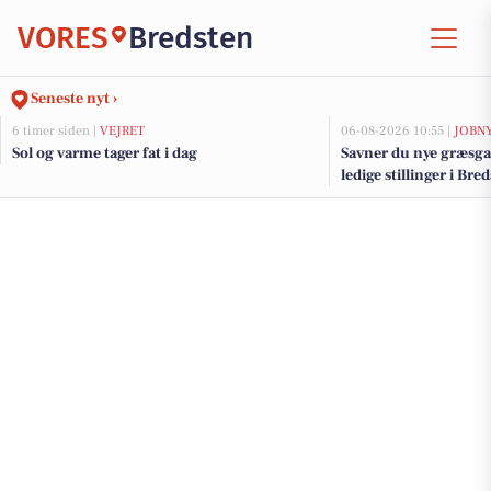
VORES
Bredsten
Seneste nyt ›
6 timer siden |
VEJRET
06-08-2026 10:55 |
JOBN
Sol og varme tager fat i dag
Savner du nye græsga
ledige stillinger i Br