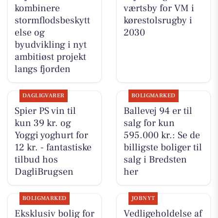
kombinere
værtsby for VM i
stormflodsbeskytt
kørestolsrugby i
else og
2030
byudvikling i nyt
ambitiøst projekt
langs fjorden
DAGLIGVARER
BOLIGMARKED
Spier PS vin til
Ballevej 94 er til
kun 39 kr. og
salg for kun
Yoggi yoghurt for
595.000 kr.: Se de
12 kr. - fantastiske
billigste boliger til
tilbud hos
salg i Bredsten
DagliBrugsen
her
BOLIGMARKED
JOBNYT
Eksklusiv bolig for
Vedligeholdelse af