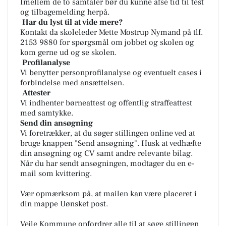
Imellem de to samtaler bør du kunne afse tid til test
og tilbagemelding herpå.
Har du lyst til at vide mere?
Kontakt da skoleleder Mette Mostrup Nymand på tlf.
2153 9880 for spørgsmål om jobbet og skolen og
kom gerne ud og se skolen.
Profilanalyse
Vi benytter personprofilanalyse og eventuelt cases i
forbindelse med ansættelsen.
Attester
Vi indhenter børneattest og offentlig straffeattest
med samtykke.
Send din ansøgning
Vi foretrækker, at du søger stillingen online ved at
bruge knappen "Send ansøgning". Husk at vedhæfte
din ansøgning og CV samt andre relevante bilag.
Når du har sendt ansøgningen, modtager du en e-
mail som kvittering.
Vær opmærksom på, at mailen kan være placeret i
din mappe Uønsket post.
Vejle Kommune opfordrer alle til at søge stillingen