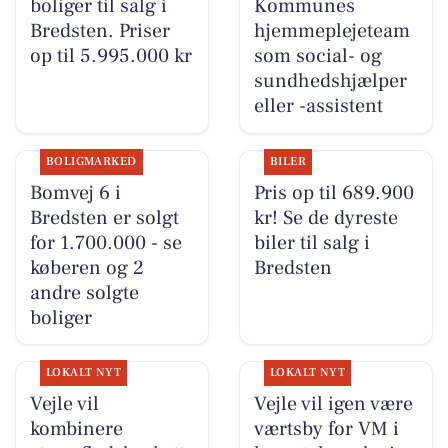
boliger til salg i
Kommunes
Bredsten. Priser
hjemmeplejeteam
op til 5.995.000 kr
som social- og
sundhedshjælper
eller -assistent
BOLIGMARKED
BILER
Bomvej 6 i
Pris op til 689.900
Bredsten er solgt
kr! Se de dyreste
for 1.700.000 - se
biler til salg i
køberen og 2
Bredsten
andre solgte
boliger
LOKALT NYT
LOKALT NYT
Vejle vil
Vejle vil igen være
kombinere
værtsby for VM i