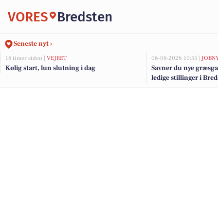
VORES
Bredsten
Seneste nyt ›
18 timer siden |
VEJRET
06-08-2026 10:55 |
JOBN
Kølig start, lun slutning i dag
Savner du nye græsga
ledige stillinger i Br