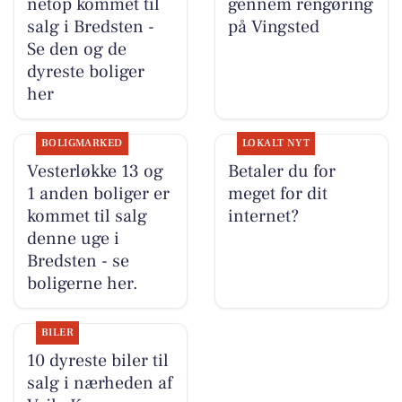
netop kommet til
gennem rengøring
salg i Bredsten -
på Vingsted
Se den og de
dyreste boliger
her
BOLIGMARKED
LOKALT NYT
Vesterløkke 13 og
Betaler du for
1 anden boliger er
meget for dit
kommet til salg
internet?
denne uge i
Bredsten - se
boligerne her.
BILER
10 dyreste biler til
salg i nærheden af