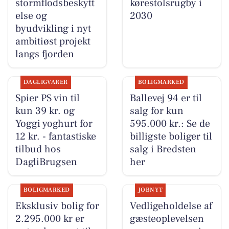
stormflodsbeskytt
kørestolsrugby i
else og
2030
byudvikling i nyt
ambitiøst projekt
langs fjorden
DAGLIGVARER
BOLIGMARKED
Spier PS vin til
Ballevej 94 er til
kun 39 kr. og
salg for kun
Yoggi yoghurt for
595.000 kr.: Se de
12 kr. - fantastiske
billigste boliger til
tilbud hos
salg i Bredsten
DagliBrugsen
her
BOLIGMARKED
JOBNYT
Eksklusiv bolig for
Vedligeholdelse af
2.295.000 kr er
gæsteoplevelsen