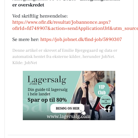
er overskredet
Ved skriftlig henvendelse:
https://www.ofir.dk/resultat/Jobannonce.aspx?
ofirId=fd748907&action=sendApplicationUrl&utm_sourc
Se mere her:
https://job.jobnet.dk/find-job/5890307
Denne artikel er skrevet af Emilie Bjergegaard og data er
automatisk hentet fra eksterne kilder, herunder JobNet.
Kilde: JobNet