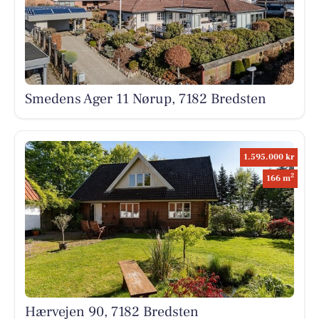
Smedens Ager 11 Nørup, 7182 Bredsten
1.595.000 kr
2
166 m
Hærvejen 90, 7182 Bredsten