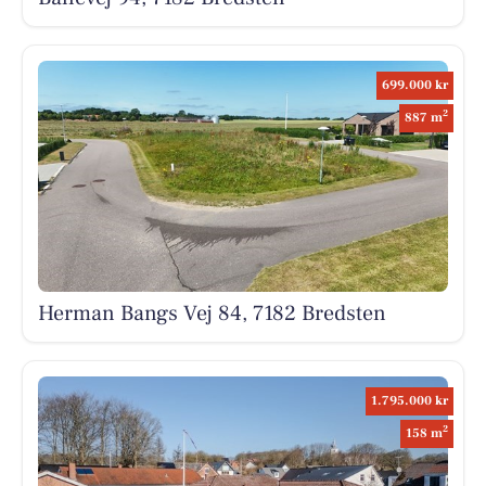
699.000 kr
2
887 m
Herman Bangs Vej 84, 7182 Bredsten
1.795.000 kr
2
158 m