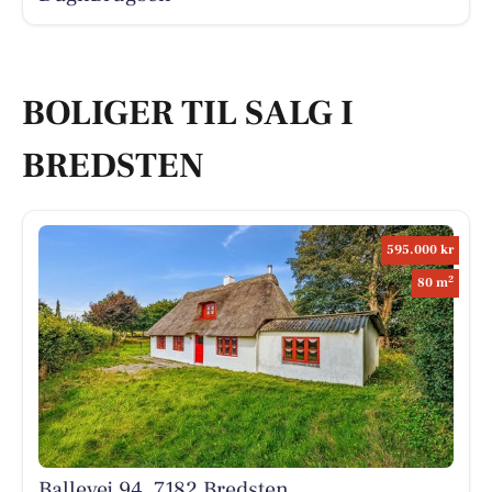
BOLIGER TIL SALG I
BREDSTEN
595.000 kr
2
80 m
Ballevej 94, 7182 Bredsten