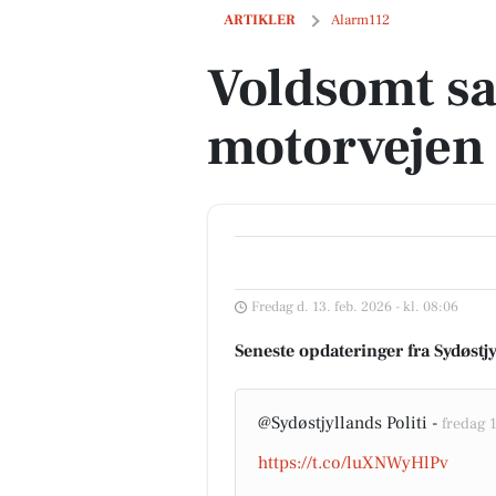
Voldsomt sammenstød på motorvejen
ARTIKLER
Alarm112
Voldsomt s
motorvejen
Fredag d. 13. feb. 2026 - kl. 08:06
Seneste opdateringer fra Sydøstjy
@Sydøstjyllands Politi -
fredag 1
https://t.co/luXNWyHlPv