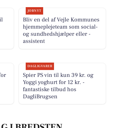
JOBNYT
il
Bliv en del af Vejle Kommunes
l
hjemmeplejeteam som social-
og sundhedshjælper eller -
assistent
DAGLIGVARER
for
Spier PS vin til kun 39 kr. og
Yoggi yoghurt for 12 kr. -
fantastiske tilbud hos
DagliBrugsen
LG I BREDSTEN