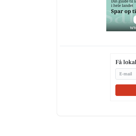
Få loka
Email