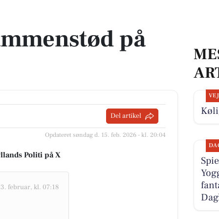
ammenstød på
ME
AR
VE
Køli
Del artikel
Opdateret søndag d. 15. feb. 2026 - kl. 20:04
DA
llands Politi på X
Spie
Yogg
fant
3. februar, kl. 07:18
Dag