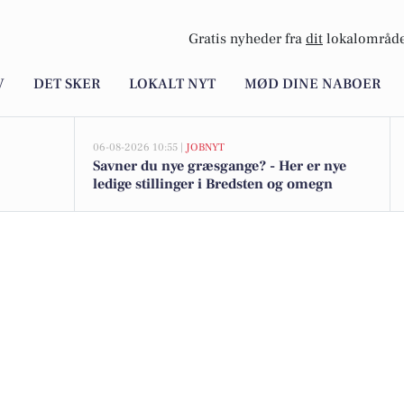
Gratis nyheder fra
dit
lokalområde
V
DET SKER
LOKALT NYT
MØD DINE NABOER
06-08-2026 10:55 |
JOBNYT
Savner du nye græsgange? - Her er nye
ledige stillinger i Bredsten og omegn