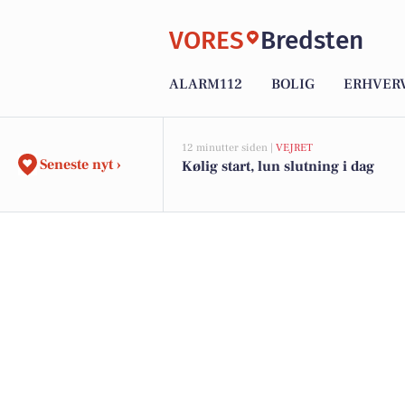
VORES
Bredsten
ALARM112
BOLIG
ERHVER
12 minutter siden |
VEJRET
Seneste nyt ›
Kølig start, lun slutning i dag