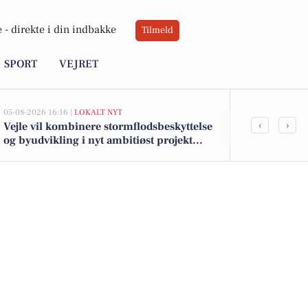
 -
direkte i din indbakke
Tilmeld
SPORT
VEJRET
05-08-2026 16:16 |
LOKALT NYT
05-08-2026 13:02
‹
›
Vejle vil kombinere stormflodsbeskyttelse
Top 6 over dy
og byudvikling i nyt ambitiøst projekt
Bredsten. Pr
langs fjorden