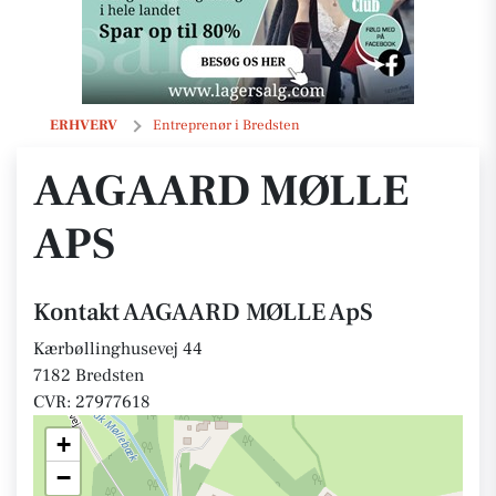
AAGAARD MØLLE ApS
ERHVERV
Entreprenør i Bredsten
AAGAARD MØLLE
APS
Kontakt AAGAARD MØLLE ApS
Kærbøllinghusevej 44
7182 Bredsten
CVR: 27977618
+
−