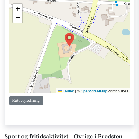
+
−
Leaflet
|
©
OpenStreetMap
contributors
Rutevejledning
Sport og fritidsaktivitet - Øvrige i Bredsten