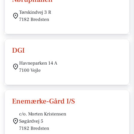
Tørskindvej 3 R
7182 Bredsten
DGI
Havneparken 14 A
7100 Vejle
Enemærke-Gård I/S
c/o. Morten Kristensen
Søgårdvej 5
7182 Bredsten