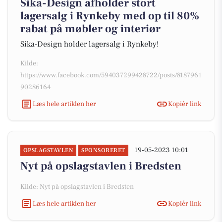
Sika-Design afholder stort
lagersalg i Rynkeby med op til 80%
rabat på møbler og interiør
Sika-Design holder lagersalg i Rynkeby!
Kilde:
https://www.facebook.com/594037299428722/posts/8187961
90286164
Læs hele artiklen her
Kopiér link
19-05-2023 10:01
OPSLAGSTAVLEN
SPONSORERET
Nyt på opslagstavlen i Bredsten
Kilde: Nyt på opslagstavlen i Bredsten
Læs hele artiklen her
Kopiér link