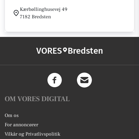
Kærbøllinghusevej 49
7182 Bredsten
VORES
Bredsten
OM VORES DIGITAL
Om os
For annoncører
Vilkår og Privatlivspolitik