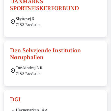
DANMARKS
SPORTSFISKERFORBUND
Skyttevej 5
7182 Bredsten
Den Selvejende Institution
Nøruphallen
Tørskindvej 3 R
7182 Bredsten
DGI
Havneparken 14 A