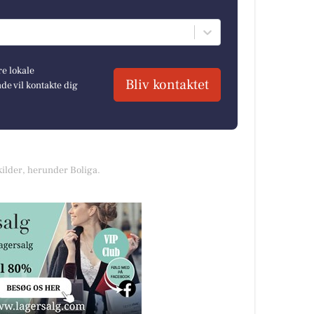
re lokale
Bliv kontaktet
e vil kontakte dig
kilder, herunder Boliga.