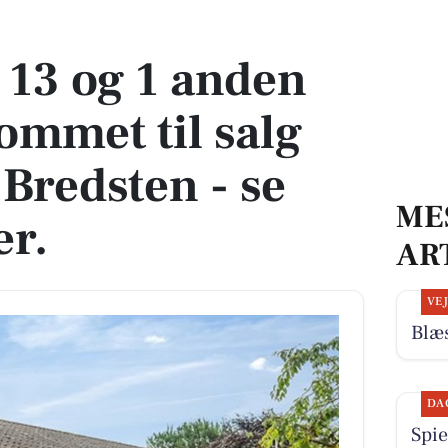
ommet til salg denne uge i Bredsten - se boligerne her.
 13 og 1 anden
ommet til salg
 Bredsten - se
ME
er.
AR
VE
Blæs
DA
Spie