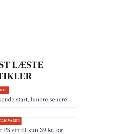
ST LÆSTE
TIKLER
JRET
ende start, lunere senere
GLIGVARER
r PS vin til kun 39 kr. og