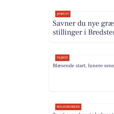
JOBNYT
Savner du nye græ
stillinger i Breds
VEJRET
Blæsende start, lunere sen
BOLIGMARKED