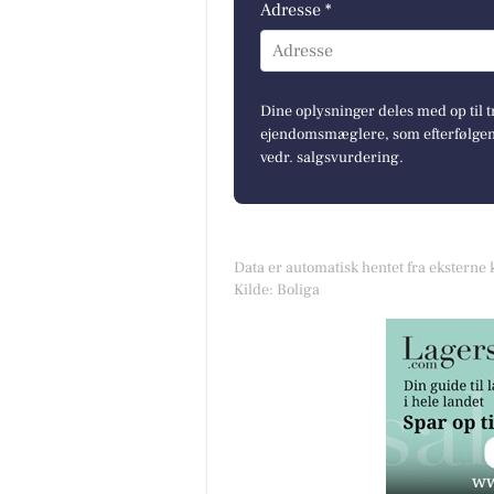
Adresse *
Adresse
Dine oplysninger deles med op til t
ejendomsmæglere, som efterfølgend
vedr. salgsvurdering.
Data er automatisk hentet fra eksterne 
Kilde: Boliga