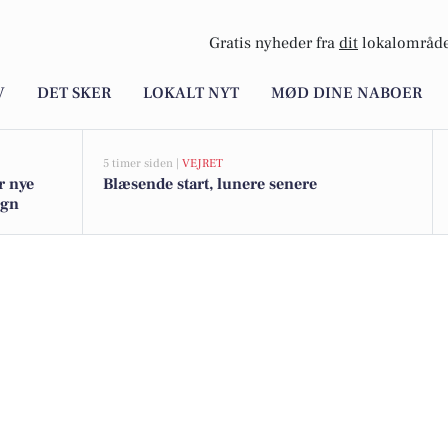
Gratis nyheder fra
dit
lokalområde
V
DET SKER
LOKALT NYT
MØD DINE NABOER
5 timer siden |
VEJRET
r nye
Blæsende start, lunere senere
egn