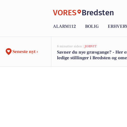
VORES
Bredsten
ALARM112
BOLIG
ERHVER
8 minutter siden |
JOBNYT
Seneste nyt ›
Savner du nye græsgange? - Her e
ledige stillinger i Bredsten og om