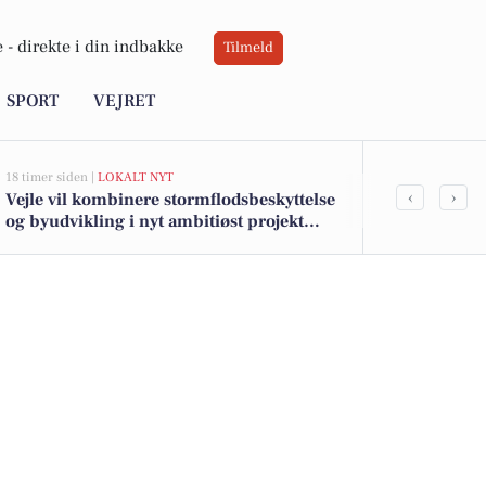
 -
direkte i din indbakke
Tilmeld
SPORT
VEJRET
18 timer siden |
LOKALT NYT
22 timer siden |
‹
›
Vejle vil kombinere stormflodsbeskyttelse
Top 6 over dy
og byudvikling i nyt ambitiøst projekt
Bredsten. Pr
langs fjorden