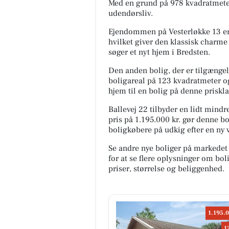
Med en grund på 978 kvadratmeter 
udendørsliv.
Ejendommen på Vesterløkke 13 er sa
hvilket giver den klassisk charme 
søger et nyt hjem i Bredsten.
Den anden bolig, der er tilgængeli
boligareal på 123 kvadratmeter og
hjem til en bolig på denne priskla
Ballevej 22 tilbyder en lidt mind
pris på 1.195.000 kr. gør denne bo
boligkøbere på udkig efter en ny 
Se andre nye boliger på markedet
for at se flere oplysninger om b
priser, størrelse og beliggenhed.
1.195.
1