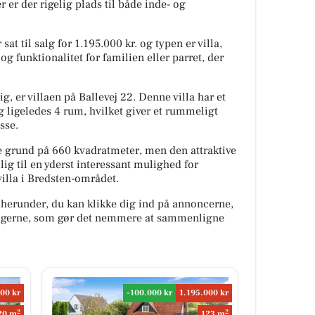
er der rigelig plads til både inde- og
t til salg for 1.195.000 kr. og typen er villa,
og funktionalitet for familien eller parret, der
g, er villaen på Ballevej 22. Denne villa har et
 ligeledes 4 rum, hvilket giver et rummeligt
sse.
re grund på 660 kvadratmeter, men den attraktive
lig til en yderst interessant mulighed for
villa i Bredsten-området.
 herunder, du kan klikke dig ind på annoncerne,
oligerne, som gør det nemmere at sammenligne
000 kr
-100.000 kr
1.195.000 kr
2
2
20 m
123 m