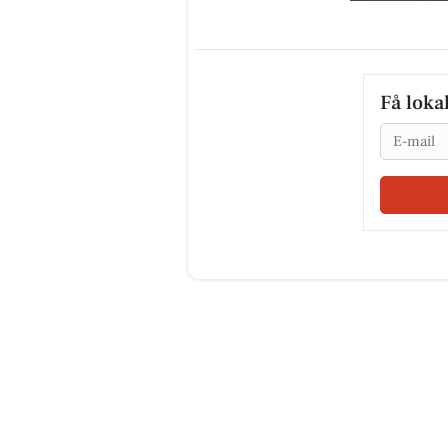
Få loka
Email