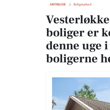
Vesterløkke 13 og 1 anden boliger er k
ARTIKLER
Boligmarked
Vesterløkke
boliger er k
denne uge i
boligerne h