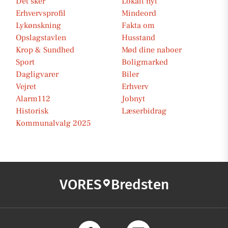
Det sker
Lokalt nyt
Erhvervsprofil
Mindeord
Lykønskning
Fakta om
Opslagstavlen
Husstand
Krop & Sundhed
Mød dine naboer
Sport
Boligmarked
Dagligvarer
Biler
Vejret
Erhverv
Alarm112
Jobnyt
Historisk
Læserbidrag
Kommunalvalg 2025
VORES
Bredsten