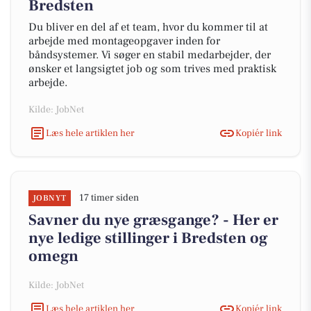
Bredsten
Du bliver en del af et team, hvor du kommer til at
arbejde med montageopgaver inden for
båndsystemer. Vi søger en stabil medarbejder, der
ønsker et langsigtet job og som trives med praktisk
arbejde.
Kilde: JobNet
Læs hele artiklen her
Kopiér link
17 timer siden
JOBNYT
Savner du nye græsgange? - Her er
nye ledige stillinger i Bredsten og
omegn
Kilde: JobNet
Læs hele artiklen her
Kopiér link