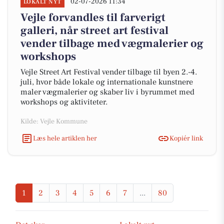
02-07-2026 11:34
LOKALT NYT
Vejle forvandles til farverigt
galleri, når street art festival
vender tilbage med vægmalerier og
workshops
Vejle Street Art Festival vender tilbage til byen 2.-4.
juli, hvor både lokale og internationale kunstnere
maler vægmalerier og skaber liv i byrummet med
workshops og aktiviteter.
Kilde: Vejle Kommune
Læs hele artiklen her
Kopiér link
1
2
3
4
5
6
7
...
80