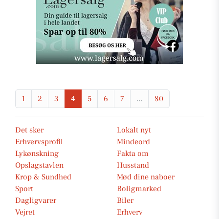
1
2
3
4
5
6
7
...
80
Det sker
Lokalt nyt
Erhvervsprofil
Mindeord
Lykønskning
Fakta om
Opslagstavlen
Husstand
Krop & Sundhed
Mød dine naboer
Sport
Boligmarked
Dagligvarer
Biler
Vejret
Erhverv