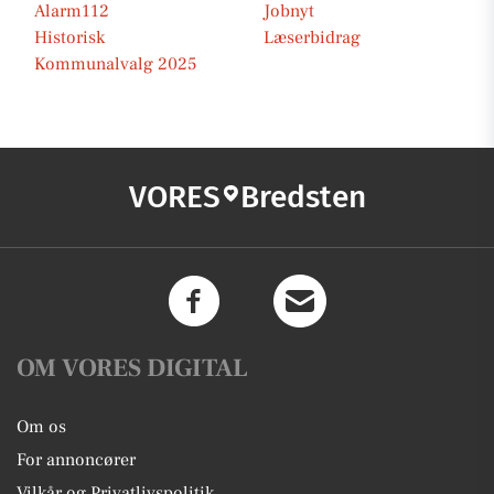
Alarm112
Jobnyt
Historisk
Læserbidrag
Kommunalvalg 2025
VORES
Bredsten
OM VORES DIGITAL
Om os
For annoncører
Vilkår og Privatlivspolitik