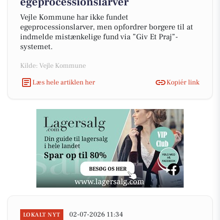
egeprocessionslarver
Vejle Kommune har ikke fundet
egeprocessionslarver, men opfordrer borgere til at
indmelde mistænkelige fund via ”Giv Et Praj”-
systemet.
Kilde: Vejle Kommune
Læs hele artiklen her
Kopiér link
02-07-2026 11:34
LOKALT NYT