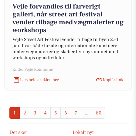
Vejle forvandles til farverigt
galleri, når street art festival
vender tilbage med vægmalerier og
workshops
Vejle Street Art Festival vender tilbage til byen 2.-4.
juli, hvor både lokale og internationale kunstnere
maler vægmalerier og skaber liv i byrummet med
workshops og aktiviteter.
Kilde: Vejle Kommune
Læs hele artiklen her
Kopiér link
1
2
3
4
5
6
7
...
80
Det sker
Lokalt nyt