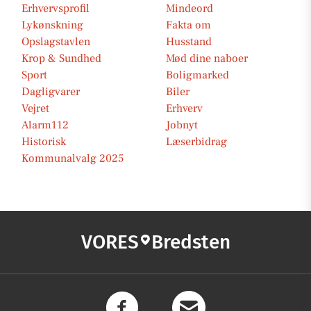
Erhvervsprofil
Mindeord
Lykønskning
Fakta om
Opslagstavlen
Husstand
Krop & Sundhed
Mød dine naboer
Sport
Boligmarked
Dagligvarer
Biler
Vejret
Erhverv
Alarm112
Jobnyt
Historisk
Læserbidrag
Kommunalvalg 2025
VORES
Bredsten