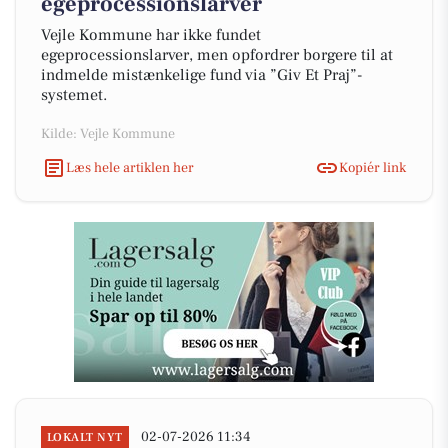
egeprocessionslarver
Vejle Kommune har ikke fundet
egeprocessionslarver, men opfordrer borgere til at
indmelde mistænkelige fund via ”Giv Et Praj”-
systemet.
Kilde: Vejle Kommune
Læs hele artiklen her
Kopiér link
02-07-2026 11:34
LOKALT NYT