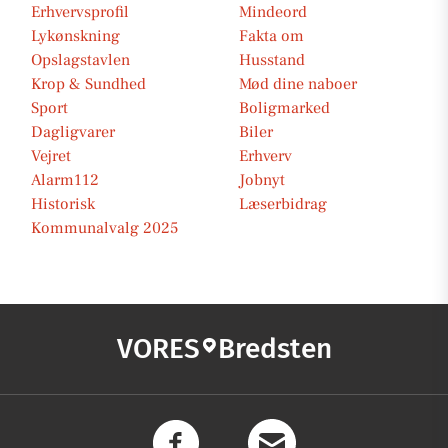
Erhvervsprofil
Mindeord
Lykønskning
Fakta om
Opslagstavlen
Husstand
Krop & Sundhed
Mød dine naboer
Sport
Boligmarked
Dagligvarer
Biler
Vejret
Erhverv
Alarm112
Jobnyt
Historisk
Læserbidrag
Kommunalvalg 2025
VORES
Bredsten