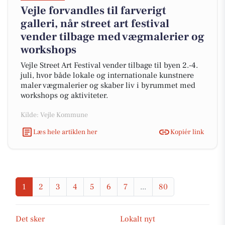
Vejle forvandles til farverigt
galleri, når street art festival
vender tilbage med vægmalerier og
workshops
Vejle Street Art Festival vender tilbage til byen 2.-4.
juli, hvor både lokale og internationale kunstnere
maler vægmalerier og skaber liv i byrummet med
workshops og aktiviteter.
Kilde: Vejle Kommune
Læs hele artiklen her
Kopiér link
1
2
3
4
5
6
7
...
80
Det sker
Lokalt nyt